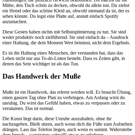
Mühe, den Tisch schön zu decken, obwohl du allein isst. Du ziehst
ein Hemd oder das schöne Kleid an, obwohl niemand da ist, der es
sehen könnte. Du legst eine Platte auf, anstatt einfach Spotify
anzumachen.
Diese Gesten haben nichts mit Selbstoptimierung zu tun. Sie sind
weder produktiv noch zielführend. Sie sind einfach da – Ausdruck
einer Haltung, die dem Moment Wert beimisst, nicht dem Ergebnis.
Es ist die Haltung eines Menschen, der verstanden hat, dass das
Leben nicht nur aus To-do-Listen besteht. Dass es Zeiten gibt, in
denen das Sein wichtiger ist als das Tun.
Das Handwerk der Muße
Muße ist ein Handwerk, das erlernt werden will. Es braucht Übung,
einen ganzen Tag ohne Plan zu verbringen. Am Anfang wirst du
unruhig. Du wirst das Gefühl haben, etwas zu verpassen oder zu
versäumen. Das ist normal.
Die Kunst liegt darin, diese Unruhe auszuhalten, ohne ihr
nachzugeben. Bleib sitzen, auch wenn dich die Füße zum Aufstehen
drängen. Lass das Telefon liegen, auch wenn es summt. Widerstrebe
dem Impuls, „wenigstens schnell“ etwas zu erledigen.