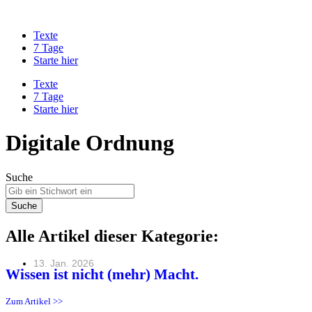
Zum
Inhalt
Texte
springen
7 Tage
Starte hier
Texte
7 Tage
Starte hier
Digitale Ordnung
Suche
Suche
Alle Artikel dieser Kategorie:
13. Jan. 2026
Wissen ist nicht (mehr) Macht.
Zum Artikel >>