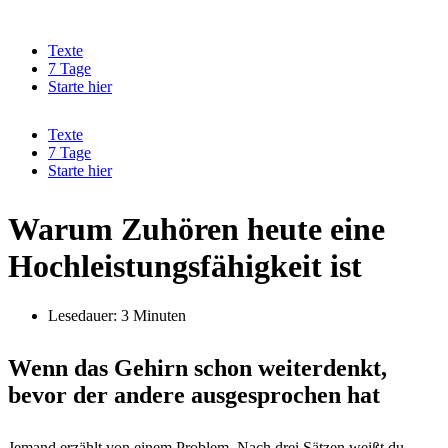
Zum
Inhalt
Texte
springen
7 Tage
Starte hier
Texte
7 Tage
Starte hier
Warum Zuhören heute eine
Hochleistungsfähigkeit ist
Lesedauer: 3 Minuten
Wenn das Gehirn schon weiterdenkt,
bevor der andere ausgesprochen hat
Jemand erzählt von einem Problem. Nach drei Sätzen weißt du