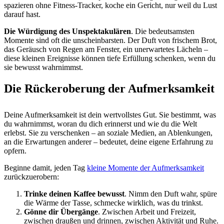
spazieren ohne Fitness-Tracker, koche ein Gericht, nur weil du Lust
darauf hast.
Die Würdigung des Unspektakulären
. Die bedeutsamsten
Momente sind oft die unscheinbarsten. Der Duft von frischem Brot,
das Geräusch von Regen am Fenster, ein unerwartetes Lächeln –
diese kleinen Ereignisse können tiefe Erfüllung schenken, wenn du
sie bewusst wahrnimmst.
Die Rückeroberung der Aufmerksamkeit
Deine Aufmerksamkeit ist dein wertvollstes Gut. Sie bestimmt, was
du wahrnimmst, woran du dich erinnerst und wie du die Welt
erlebst. Sie zu verschenken – an soziale Medien, an Ablenkungen,
an die Erwartungen anderer – bedeutet, deine eigene Erfahrung zu
opfern.
Beginne damit, jeden Tag
kleine Momente der Aufmerksamkeit
zurückzuerobern:
Trinke deinen Kaffee bewusst
. Nimm den Duft wahr, spüre
die Wärme der Tasse, schmecke wirklich, was du trinkst.
Gönne dir Übergänge
. Zwischen Arbeit und Freizeit,
zwischen draußen und drinnen, zwischen Aktivität und Ruhe.