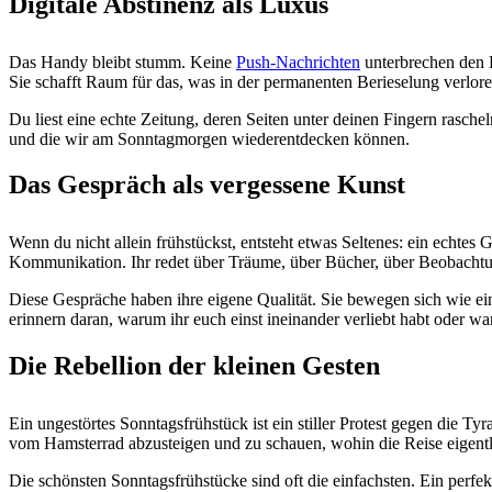
Digitale Abstinenz als Luxus
Das Handy bleibt stumm. Keine
Push-Nachrichten
unterbrechen den F
Sie schafft Raum für das, was in der permanenten Berieselung verlor
Du liest eine echte Zeitung, deren Seiten unter deinen Fingern raschel
und die wir am Sonntagmorgen wiederentdecken können.
Das Gespräch als vergessene Kunst
Wenn du nicht allein frühstückst, entsteht etwas Seltenes: ein echte
Kommunikation. Ihr redet über Träume, über Bücher, über Beobachtu
Diese Gespräche haben ihre eigene Qualität. Sie bewegen sich wie ein
erinnern daran, warum ihr euch einst ineinander verliebt habt oder wa
Die Rebellion der kleinen Gesten
Ein ungestörtes Sonntagsfrühstück ist ein stiller Protest gegen die Tyr
vom Hamsterrad abzusteigen und zu schauen, wohin die Reise eigentl
Die schönsten Sonntagsfrühstücke sind oft die einfachsten. Ein perfekt