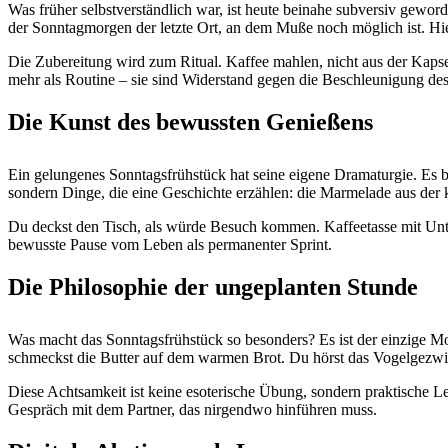
Was früher selbstverständlich war, ist heute beinahe subversiv gewo
der Sonntagmorgen der letzte Ort, an dem Muße noch möglich ist. Hier
Die Zubereitung wird zum Ritual. Kaffee mahlen, nicht aus der Kapse
mehr als Routine – sie sind Widerstand gegen die Beschleunigung des
Die Kunst des bewussten Genießens
Ein gelungenes Sonntagsfrühstück hat seine eigene Dramaturgie. Es b
sondern Dinge, die eine Geschichte erzählen: die Marmelade aus der
Du deckst den Tisch, als würde Besuch kommen. Kaffeetasse mit Untert
bewusste Pause vom Leben als permanenter Sprint.
Die Philosophie der ungeplanten Stunde
Was macht das Sonntagsfrühstück so besonders? Es ist der einzige Mom
schmeckst die Butter auf dem warmen Brot. Du hörst das Vogelgezwit
Diese Achtsamkeit ist keine esoterische Übung, sondern praktische L
Gespräch mit dem Partner, das nirgendwo hinführen muss.