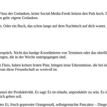
luss der Gedanken, keine Social-Media-Feeds hetzen den Puls hoch. Dies
en geht: eigene Gedanken.
n. Oder ein Buch, das schon lange auf dem Nachttisch auf dich wartet. O
s Gespräch. Nicht das hastige Koordinieren von Terminen oder das oberf
ngen, die in der Woche untergegangen sind.
 Fluss, haben keinen festen Plan, bringen neue Erkenntnisse, die bei 
rum diese Freundschaft so wertvoll ist.
annei der Produktivität. Es sagt: Es ist erlaubt, unproduktiv zu sein. Es
ich gehen soll.
es Ei, frisch gepresster Orangensaft, selbstgemachte Pancakes – Dinge, 