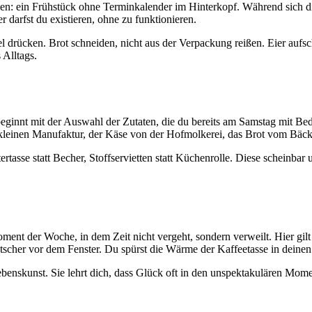
rden: ein Frühstück ohne Terminkalender im Hinterkopf. Während sich di
 darfst du existieren, ohne zu funktionieren.
l drücken. Brot schneiden, nicht aus der Verpackung reißen. Eier aufsc
 Alltags.
eginnt mit der Auswahl der Zutaten, die du bereits am Samstag mit Bed
 kleinen Manufaktur, der Käse von der Hofmolkerei, das Brot vom Bäck
asse statt Becher, Stoffservietten statt Küchenrolle. Diese scheinbar 
ent der Woche, in dem Zeit nicht vergeht, sondern verweilt. Hier gilt
scher vor dem Fenster. Du spürst die Wärme der Kaffeetasse in deine
ebenskunst. Sie lehrt dich, dass Glück oft in den unspektakulären Mom